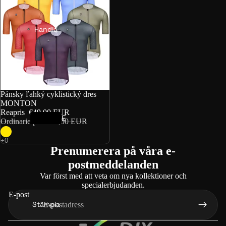
Handla
Rea
Pánsky ľahký cyklistický dres
MONTON
Reapris
€49,00 EUR
E
Ordinarie pris
€59,00 EUR
l
c
Prenumerera på våra e-
y
postmeddelanden
k
Var först med att veta om nya kollektioner och
e
specialerbjudanden.
l
E-post
Stämpla
f
ö