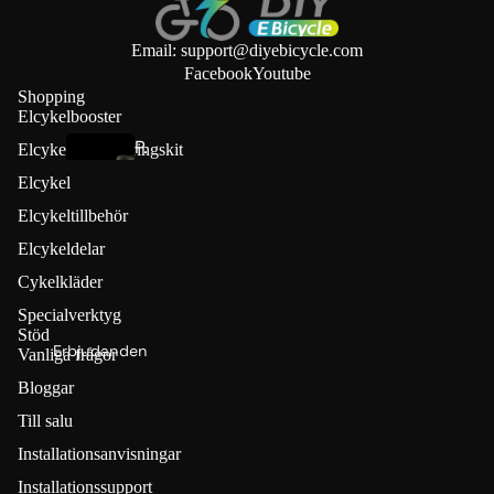
r
s
Email: support@diyebicycle.com
t
Facebook
Youtube
ä
Shopping
Elcykelbooster
r
P.
k
Elcykelkonverteringskit
w
a
Elcykel
h
r
Elcykeltillbehör
e
e
Elcykeldelar
el
P.wheel
Cykelkläder
Friktions
Specialverktyg
drifter
E
Stöd
(🔥 Spara
Erbjudanden
-
Vanliga frågor
€70)
c
Bloggar
y
Till salu
L
k
V
Installationsanvisningar
e
B
Installationssupport
l