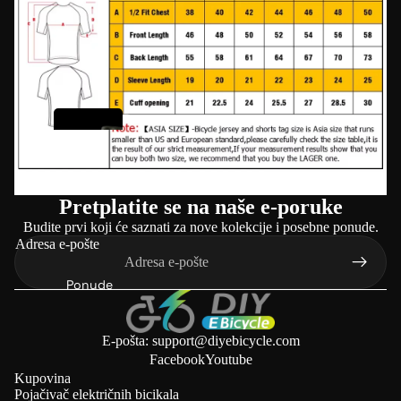
z
a
e
-
b
P.
i
w
c
h
i
e
k
Pretplatite se na naše e-poruke
el
l
Budite prvi koji će saznati za nove kolekcije i posebne ponude.
e
Pogoni
Adresa e-pošte
trenjem (🔥
P.wheel
Uštedite
Ponude
€70)
K
o
E-pošta: support@diyebicycle.com
L
m
Facebook
Youtube
V
pl
Kupovina
B
Pojačivač električnih bicikala
e