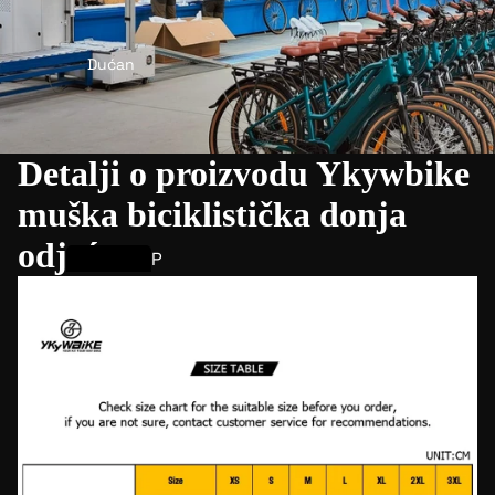
Dućan
Detalji o proizvodu Ykywbike
muška biciklistička donja
odjeća
P
o
j
a
č
i
v
Robna marka
a
č