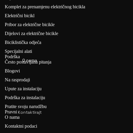
U
t
Komplet za prenamjenu električnog bicikla
Setovi za
z
Električni bicikl
pretvorbu
a
Pribor za električne bicikle
e-bicikla
p
Dijelovi za električne bicikle
(🏷️ 5%
r
POPUST:
Biciklistička odjeća
e
LVBU)
n
Specijalni alati
Podrška
a
O nama
Često postavljana pitanja
K
m
E
Blogovi
je
Y
Na rasprodaji
n
D
u
Upute za instalaciju
E
el
Podrška za instalaciju
Setovi za
e
Pratite svoju narudžbu
pretvorbu
k
Pravni
Kontaktirajt
e-bicikla
O nama
tr
e nas
(🏷️ 5%
ič
Kontaktni podaci
Pravila refundacije
POPUST:
n