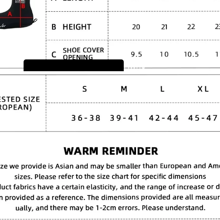
Komplet za
prenamjenu
električnog bicikla
P.whe
LVBU
el
Geeko
Keyde
Komplet za pretvorbu prednjeg kotača
Komplet za pretvorbu stražnjeg kotača
Pogoni trenjem (🔥 Uštedite €70)
Ponude
Dijelovi za
LVB
električne bicikle
U