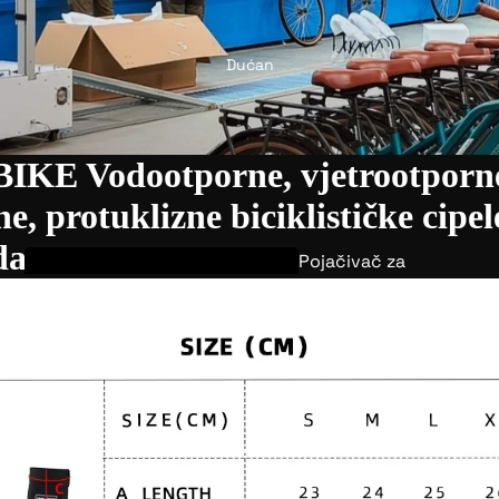
Dućan
KE Vodootporne, vjetrootporn
e, protuklizne biciklističke cipel
da
Pojačivač za
e-bicikle
Robna marka
P.wheel