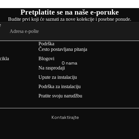
Pretplatite se na naše e-poruke
Setovi za pretvorbu e-bicikla (🏷️ 5% POPUST: LVBU)
Budite prvi koji će saznati za nove kolekcije i posebne ponude.
Baterije
e
KEYD
Motorski kotači
E
Motori
Podrška
Često postavljana pitanja
Zasloni
cikla
Blogovi
Posebni alati
O nama
Na rasprodaji
Prikaži sve dijelove →
Setovi za pretvorbu e-bicikla (🏷️ 5% POPUST:
Upute za instalaciju
KEYDE)
Pribor za
Podrška za instalaciju
električne bicikle
Pratite svoju narudžbu
GEEK
O
Kontaktirajte
nas