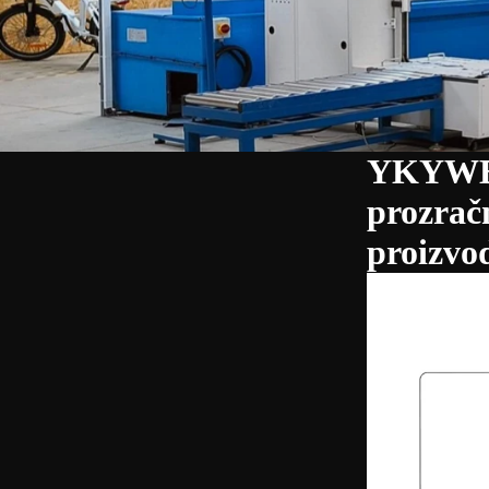
YKYWBI
prozračn
proizvo