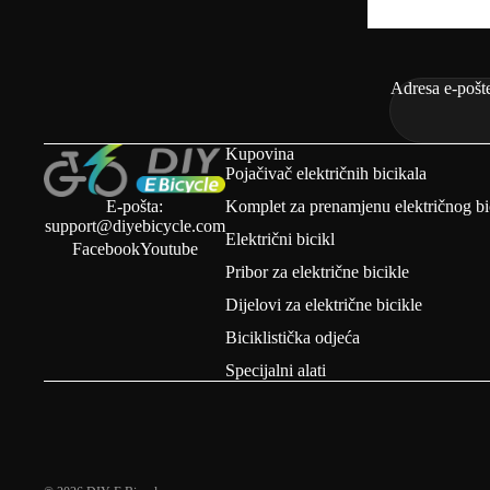
Adresa e-pošt
Kupovina
Pojačivač električnih bicikala
E-pošta:
Komplet za prenamjenu električnog bi
support@diyebicycle.com
Električni bicikl
Facebook
Youtube
Pribor za električne bicikle
Dijelovi za električne bicikle
Biciklistička odjeća
Specijalni alati