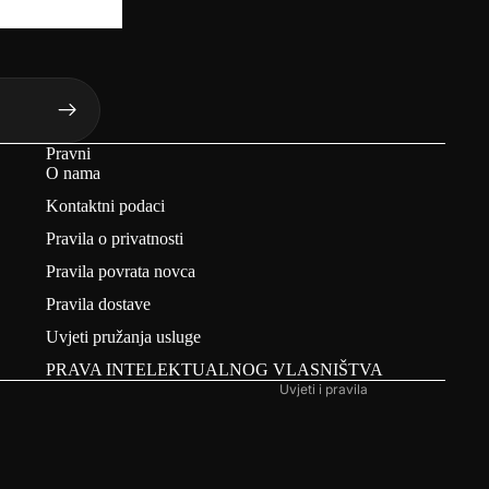
Pravni
O nama
Pravila refundacije
Kontaktni podaci
Pravila zaštite privatnosti
Pravila o privatnosti
Uvjeti pružanja usluge
Pravila povrata novca
Informacije za kontakt
Pravila dostave
Pravila dostave
Uvjeti pružanja usluge
Pravna obavijest
PRAVA INTELEKTUALNOG VLASNIŠTVA
Uvjeti i pravila