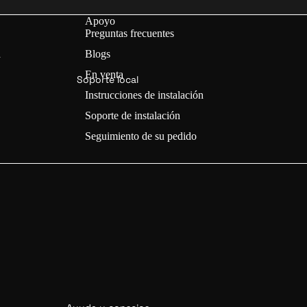
Kits de conversión e-bike
Apoyo
Preguntas frecuentes
a
Blogs
BYK
KI
En venta
Soporte local
Instrucciones de instalación
Soporte de instalación
Seguimiento de su pedido
Bicicletas eléctricas (🔥 20% DTO)
YOLO
miento →
ON
tas
cas
retera)
Cascos de ciclismo