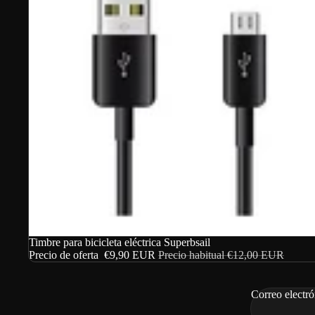
Baterías
Llanta con Motor
Motores
Pantallas
Herramientas especi
Ver todas las pieza
Oferta
Timbre para bicicleta eléctrica Superbsail
Precio de oferta
€9,90 EUR
Precio habitual
€12,00 EUR
Correo electró