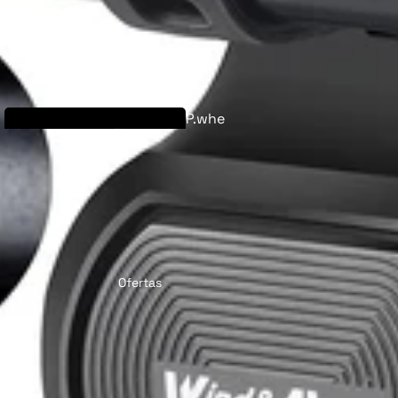
Kit de conversión
de bicicleta
P.whe
eléctrica
el
Transmisiones por fricción (🔥 Ahorra €70)
ueda delantera
Ofertas
ueda trasera
LVB
U
Piezas de
bicicleta eléctrica