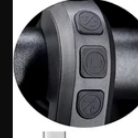
P.wheel
LVBU
Geeko
Keyde
Kit de conversión r
Kit de conversión r