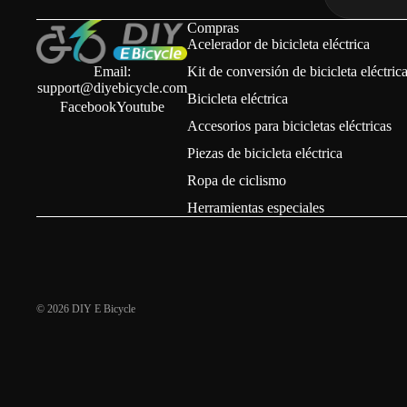
Compras
Acelerador de bicicleta eléctrica
Email:
Kit de conversión de bicicleta eléctric
support@diyebicycle.com
Bicicleta eléctrica
Cascos de ciclismo
Facebook
Youtube
Accesorios para bicicletas eléctricas
Candados para bici
Piezas de bicicleta eléctrica
Soportes para móvil
Ropa de ciclismo
Bombas de bicicleta
Herramientas especiales
Portabidones
Ropa de ciclismo
Ver todo el equipa
© 2026
DIY E Bicycle
Bicicle
eléctri
BYKKI Cello-700 (Car