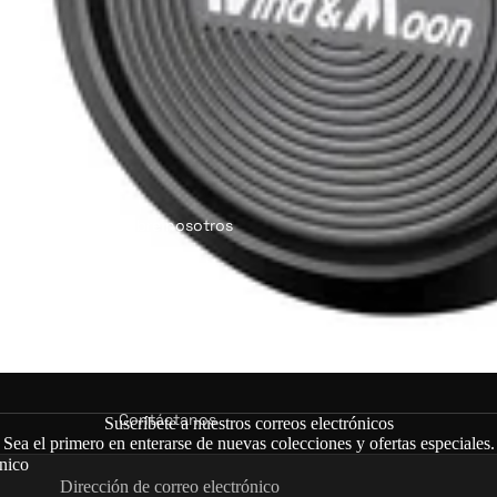
Kits de conversión e-bike (🏷️ 5% DTO: LVBU)
KEYD
E
Sobre nosotros
Kits de conversión e-bike (🏷️ 5% DTO:
ales
KEYDE)
s →
GEEK
Accesorios para
O
bicicletas eléctricas
Contáctanos
Suscríbete a nuestros correos electrónicos
Sea el primero en enterarse de nuevas colecciones y ofertas especiales.
nico