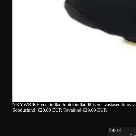
Soodustus
YKYWBIKE veekindlad tuulekindlad libisemisvastased hingavad
Soodushind
€20,00 EUR
Tavahind
€29,00 EUR
E-post