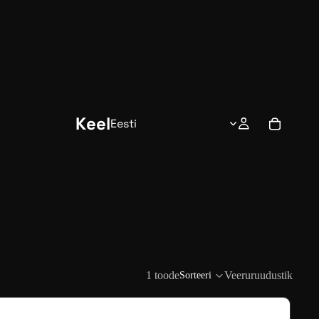
Keel
1 toode
Veeruruudustik
Sorteeri