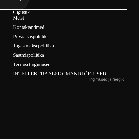
Õiguslik
Meist
Refund policy
Kontaktandmed
Privacy policy
Privaatsuspoliitika
Terms of service
Tagasimaksepoliitika
Contact information
Saatmispoliitika
Shipping policy
Teenusetingimused
Legal notice
INTELLEKTUAALSE OMANDI ÕIGUSED
Tingimused ja reeglid