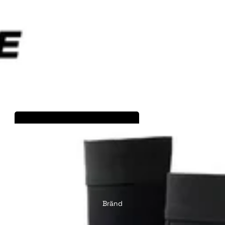
Pood
E-jalgratta
võimendaja
Bränd
P.wheel