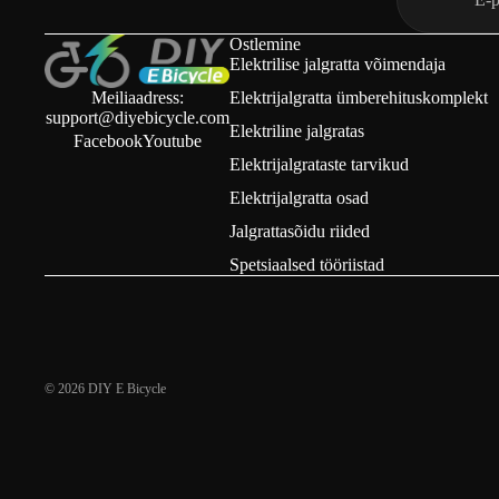
Ostlemine
Elektrilise jalgratta võimendaja
Meiliaadress:
Elektrijalgratta ümberehituskomplekt
support@diyebicycle.com
Elektriline jalgratas
Facebook
Youtube
Elektrijalgrataste tarvikud
Elektrijalgratta osad
Jalgrattasõidu riided
Spetsiaalsed tööriistad
© 2026
DIY E Bicycle