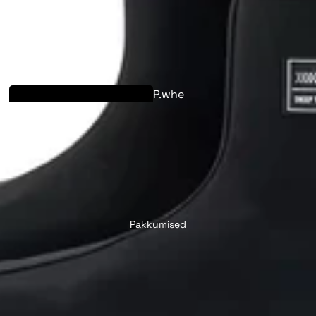
Elektrijalgratta
ümberehituskomp
lekt
P.whe
LVBU
el
Geeko
Keyde
Esiratta konversioonikomplekt
Tagaratta konversioonikomplekt
Hõõrdejõu ajamid (🔥 Säästa €70)
Elektrijalgratt
Pakkumised
a osad
LVB
U