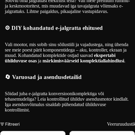
Soovid oma jalgrattast elektrilist teha? Vali meie premium rummu-
ja keskmootoritest, mis muudavad iga tavajalgrata võimsaks e-
jalgrattaks. Lihtne paigaldus, pikaajaline vastupidavus.
⚙️ DIY kohandatud e-jalgratta ehitused
Vali mootor, mis sobib sinu sõilustiili ja vajadustega, ning ühenda
see meie poest pärit komponentidega – aku, kontroller, ekraan ja
muud. Kohandatud komplektide ostjad saavad
ekspertabi
ühilduvuse osas
ja
märkimisväärseid komplektiallahindlusi
.
🔄 Varuosad ja asendusdetailid
Sõidad juba e-jalgratta konversioonikomplektiga või
tehasemudeliga? Leia kontrollitud ühilduv asendusmotor kindlalt.
Iga asendusvõimalus sisaldab pühendatud ühilduvuse
kontrollimist.
Filtreeri
Veeruruudusti