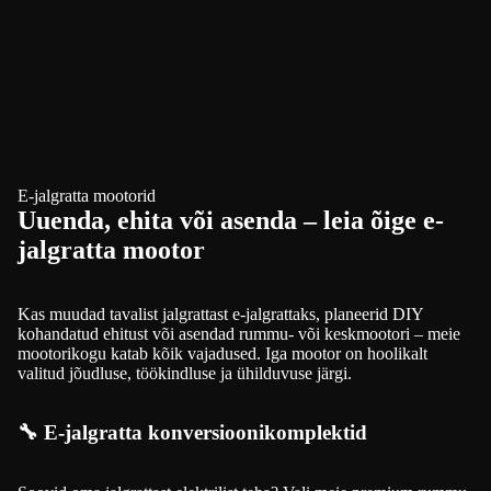
E-jalgratta mootorid
Uuenda, ehita või asenda – leia õige e-
jalgratta mootor
Kas muudad tavalist jalgrattast e-jalgrattaks, planeerid DIY
kohandatud ehitust või asendad rummu- või keskmootori – meie
mootorikogu katab kõik vajadused. Iga mootor on hoolikalt
valitud jõudluse, töökindluse ja ühilduvuse järgi.
🔧 E-jalgratta konversioonikomplektid