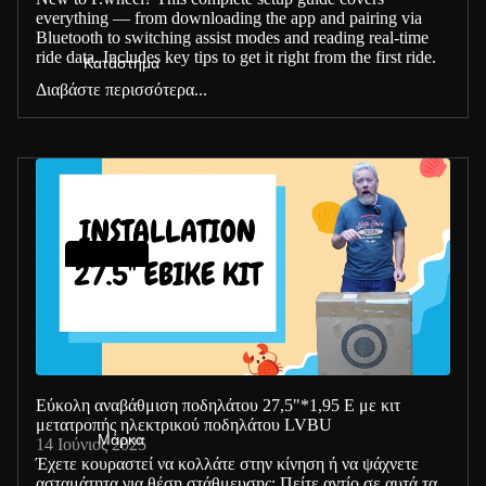
everything — from downloading the app and pairing via
Bluetooth to switching assist modes and reading real-time
ride data. Includes key tips to get it right from the first ride.
Κατάστημα
Διαβάστε περισσότερα...
Ενι
σχ
υτή
ς
ηλε
κτρ
Εύκολη αναβάθμιση ποδηλάτου 27,5"*1,95 E με κιτ
ικο
μετατροπής ηλεκτρικού ποδηλάτου LVBU
Μάρκα
ύ
14 Ιούνιος 2025
Έχετε κουραστεί να κολλάτε στην κίνηση ή να ψάχνετε
πο
ασταμάτητα για θέση στάθμευσης; Πείτε αντίο σε αυτά τα