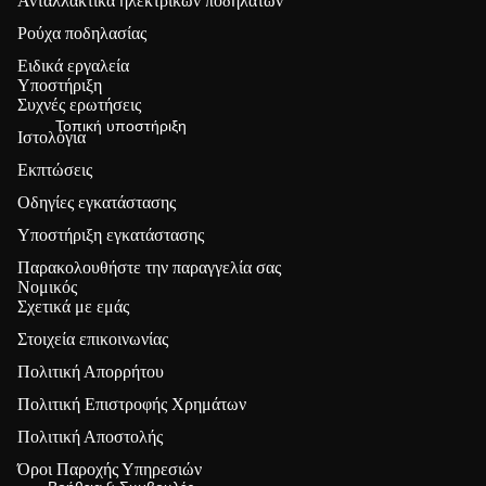
ν
Ανταλλακτικά ηλεκτρικών ποδηλάτων
KKI
πο
Ρούχα ποδηλασίας
δηλ
Ηλεκτρικά
Ειδικά εργαλεία
άτ
Υποστήριξη
ποδήλατα (🔥
Συχνές ερωτήσεις
ων
20% ΕΚΠΤΩΣΗ)
Τοπική υποστήριξη
Ιστολόγια
Μπαταρίες
Εκπτώσεις
YO
Τροχοί κινητήρα
LO
Οδηγίες εγκατάστασης
Κινητήρες
ON
Υποστήριξη εγκατάστασης
Οθόνες
Κράνη
Παρακολουθήστε την παραγγελία σας
Ειδικά εργαλεία
ποδηλάτου
Νομικός
Σχετικά με εμάς
Όλα τα
εξαρτήματα →
Στοιχεία επικοινωνίας
ET
Πολιτική επιστροφής χρημάτων
OO
Πολιτική Απορρήτου
Πολιτική απορρήτου
Αξε
K
Πολιτική Επιστροφής Χρημάτων
Όροι παροχής υπηρεσιών
σο
Κλειδαριές
Πολιτική Αποστολής
Πληροφορίες επικοινωνίας
υά
ποδηλάτου
Πολιτική αποστολής
Όροι Παροχής Υπηρεσιών
ρ