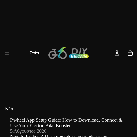
Σπίτι
Νέα
P.wheel App Setup Guide: How to Download, Connect &
Use Your Electric Bike Booster
5 Αύγουστος 2026
New to P.wheel? This complete setup guide covers