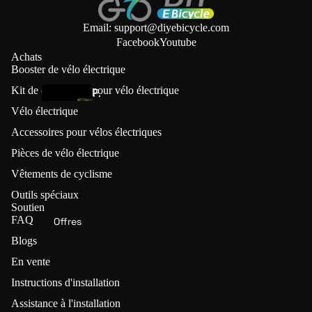
v
é
Email: support@diyebicycle.com
l
Facebook
Youtube
Achats
o
Booster de vélo électrique
é
Kit de conversion pour vélo électrique
P.
l
w
Vélo électrique
e
h
c
Accessoires pour vélos électriques
e
t
Pièces de vélo électrique
el
ri
Vêtements de cyclisme
q
Entraînem
Outils spéciaux
u
ents à
Soutien
e
friction (🔥
FAQ
Offres
Économise
P.roue
Blogs
z 70 €)
En vente
Kit de
Instructions d'installation
L
conver
V
Assistance à l'installation
sion