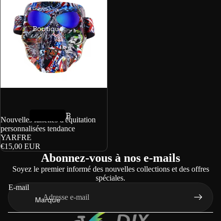
Boutique
B
Nouvelles lunettes d'équitation
o
personnalisées tendance
YARFRE
o
€15,00 EUR
s
Abonnez-vous à nos e-mails
t
Soyez le premier informé des nouvelles collections et des offres
e
spéciales.
E-mail
r
Marque
d
e